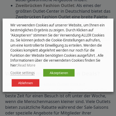
Zweibrücken Fashion Outlet
: Als eines der
größten Outlet-Center in Deutschland bietet das
Zweibrücken Fashion Outlet eine breite Palette
von Luxus- und Designermarken wie Lacoste,
Wir verwenden Cookies auf unserer Website, um Ihnen ein
Coach und Strenesse in malerischer Umgebung.
bestmögliches Ergebnis zu zeigen. Durch Klicken auf
Designer Outlet Berlin
: Nur eine kurze Fahrt
"Akzeptieren" stimmen Sie der Verwendung ALLER Cookies
von der Hauptstadt entfernt, lockt dieses Outlet
zu. Sie können jedoch die Cookie-Einstellungen aufrufen,
mit Marken wie Tommy Hilfiger, Adidas und
um eine kontrollierte Einwilligung zu erteilen. Werden die
Cookies komplett abgelehnt werden nur noch für die
Marc O’Polo. Es bietet nicht nur Mode, sondern
Funktion der Website benötigten Cookies ausgeführt . Alle
auch ein attraktives Rahmenprogramm für die
Informationen über die verwendeten Cookies finden Sie
ganze Familie.
hier:
Read More
Wie findet man die besten Deals?
Cookie settings
Akzeptieren
Ablehnen
Um das Meiste aus einem Outlet-Einkauf
herauszuholen, bedarf es Strategie und Geduld. Die
beste Zeit für einen Besuch ist oft unter der Woche,
wenn die Menschenmassen kleiner sind. Viele Outlets
bieten zusätzliche Rabatte während der Sale-Saisons
oder spezielle Angebote für Mitglieder ihrer