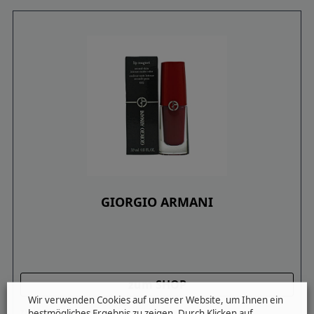
GIORGIO ARMANI
zum SHOP
Wir verwenden Cookies auf unserer Website, um Ihnen ein
zzgl. Versandkosten
bestmögliches Ergebnis zu zeigen. Durch Klicken auf