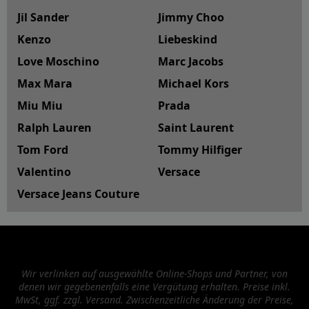
Jil Sander
Jimmy Choo
Kenzo
Liebeskind
Love Moschino
Marc Jacobs
Max Mara
Michael Kors
Miu Miu
Prada
Ralph Lauren
Saint Laurent
Tom Ford
Tommy Hilfiger
Valentino
Versace
Versace Jeans Couture
Wir verlinken auf ausgewählte Online-Shops und Partner, von
denen wir gegebenenfalls eine Vergütung erhalten. Preise inkl.
MwSt, ggf. zzgl. Versand. Zwischenzeitliche Änderung der Preise,