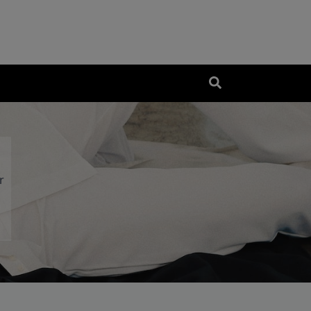
Search
for:
r