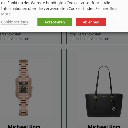
die Funktion der Website benötigten Cookies ausgeführt . Alle
Informationen über die verwendeten Cookies finden Sie hier:
Read
More
Cookie settings
Akzeptieren
Ablehnen
zum SHOP
zum SHOP
Versandkosten
zzgl. Versandkosten
den bei Amazon.de
gefunden bei Amazon.de
Michael Kors
Michael Kors