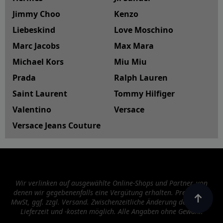
Jimmy Choo
Kenzo
Liebeskind
Love Moschino
Marc Jacobs
Max Mara
Michael Kors
Miu Miu
Prada
Ralph Lauren
Saint Laurent
Tommy Hilfiger
Valentino
Versace
Versace Jeans Couture
Wir verlinken auf ausgewählte Online-Shops und Partner, von
denen wir gegebenenfalls eine Vergütung erhalten. Preise inkl.
MwSt, ggf. zzgl. Versand. Zwischenzeitliche Änderung der Preise,
Lieferzeit und -kosten möglich. Alle Angaben ohne Gewähr.