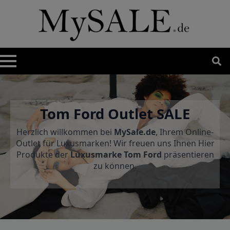
Search
for:
Tom Ford Outlet SALE
Herzlich willkommen bei
MySale.de
, Ihrem Online-
Outlet für Luxusmarken! Wir freuen uns Ihnen Hier
Produkte der
Luxusmarke Tom Ford
präsentieren
zu können.